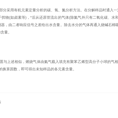
部分采用有机元素定量分析的碳、氢、氮分析方法。在分解样品时通入一
扰物(如卤素等)，*后从还原管流出的气体(除氦气外只有二氧化碳、水
测器，由二者响应信号之差给出水含量。除去水分的气体再通入烧碱石棉吸
的含量。
置与上述相似，燃烧气体由氦气载入填充有聚苯乙烯型高分子小球的气相
的换算因数，即可得出未知样品的各元素含量。
法