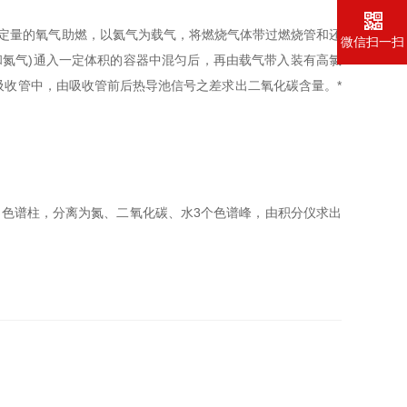
定量的氧气助燃，以氦气为载气，将燃烧气体带过燃烧管和还
微信扫一扫
和氮气)通入一定体积的容器中混匀后，再由载气带入装有高氯
收管中，由吸收管前后热导池信号之差求出二氧化碳含量。*
色谱柱，分离为氮、二氧化碳、水3个色谱峰，由积分仪求出