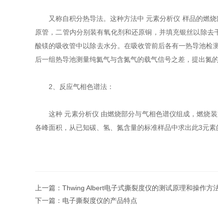
又称自积分热导法。这种方法中 元素分析仪 样品的燃烧
原管，二管内分别装有氧化剂和还原铜，并填充银丝以除去干
酸镁的吸收管中以除去水分。在吸收管前后各有一热导池检
后一组热导池测量纯氦气与含氮气的载气信号之差，提出氮
2、反应气相色谱法：
这种 元素分析仪 由燃烧部分与气相色谱仪组成，燃烧装
各峰面积，从已知碳、氢、氮含量的标准样品中求出此3元素
上一篇：
Thwing Albert电子式撕裂度仪的测试原理和操作方
下一篇：
电子撕裂度仪的产品特点