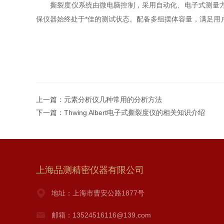
撕裂度仪系统由微电脑控制，采用自动化、电子式测量方式
保仪器始终处于*佳的测试状态。配备多组摆体容量，满足用
上一篇：
元素分析仪几种常用的分析方法
下一篇：
Thwing Albert电子式撕裂度仪的相关知识介绍
上海品测精密仪器有限公司
地址：上海市曹安公路1877号
邮箱：13524516116@139.com