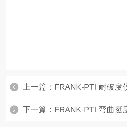
钮后，摆锤从支架上释放，并用角
量戳穿样品所需要的能量并显示在
试过程全自动进行，测试结束后，
位置。
上一篇：
FRANK-PTI 耐破度仪
下一篇：
FRANK-PTI 弯曲挺